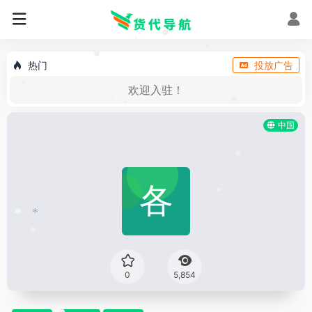
•
*
•
*
•
•
•
热门
投放广告
欢迎入驻！
•
*
*
•
•
*
中国
•
•
*
*
•
•
0
5,854