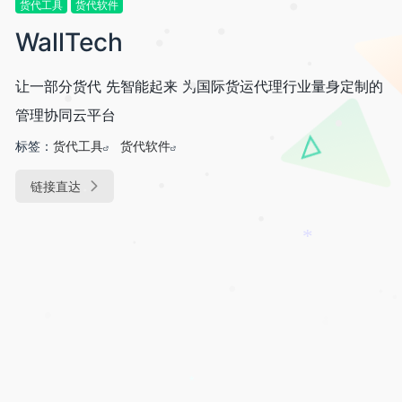
货代工具
货代软件
•
•
WallTech
•
•
•
让一部分货代 先智能起来 为国际货运代理行业量身定制的
•
•
•
管理协同云平台
•
标签：
货代工具
货代软件
•
链接直达
•
•
•
•
*
•
•
•
•
*