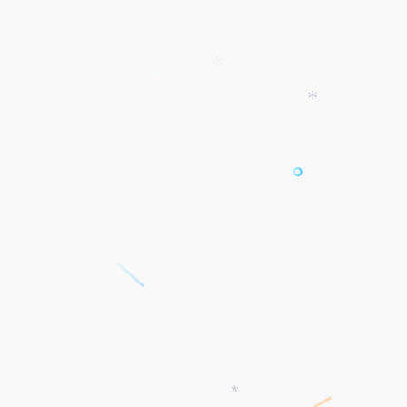
*
*
*