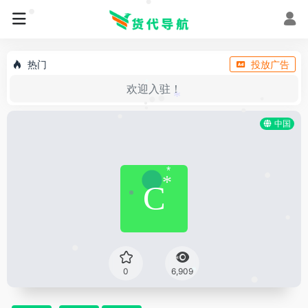
•
•
热门
投放广告
欢迎入驻！
*
•
*
•
•
•
•
•
中国
•
*
•
*
•
•
*
0
6,909
*
•