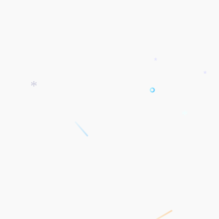
*
*
*
*