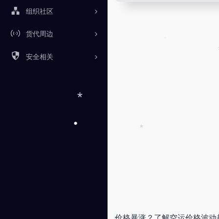
组织社区
货代周边
安全相关
•
*
*
*
•
价格暴涨？了解空运价格波动