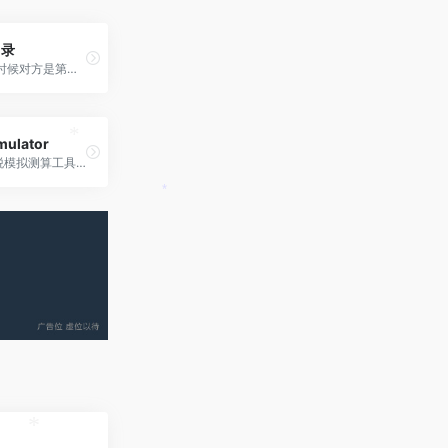
名录
避免订舱的时候对方是第三、四级代理
imulator
Flexport关税模拟测算工具，可查询与计算贸易战最新关税
*
*