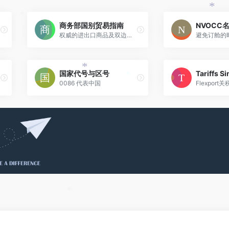
*
商务部国别贸易指南
NVOCC
*
权威的进出口商品及双边贸易情况
国家代号与区号
Tariffs S
*
0086 代表中国
*
*