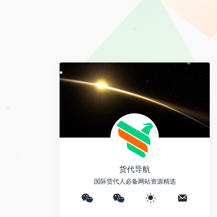
e
y
a
i
L
i
b
i
l
o
*
•
n
k
•
•
*
•
•
*
货代导航
•
国际货代人必备网站资源精选