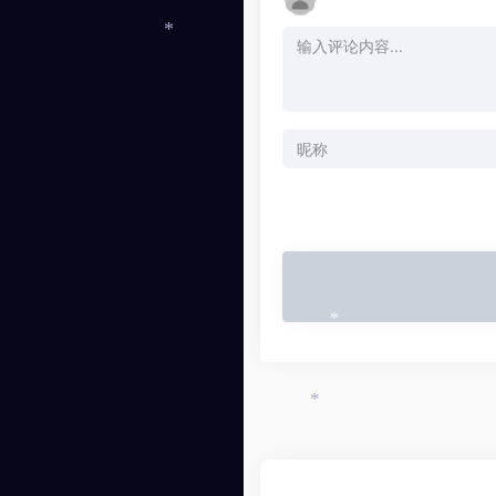
*
*
*