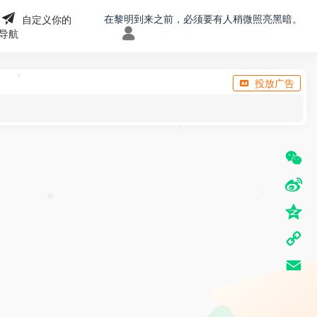
在黎明到来之前，必须要有人稍微照亮黑暗。
自定义你的
导航
投放广告
•
*
•
W
e
S
•
•
C
i
Q
h
n
z
C
a
a
o
o
t
E
W
n
p
m
e