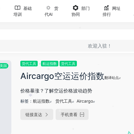
•
售
基础
货
部门
网址
•
•
培训
代AI
协同
排行
•
•
欢迎入驻！
货代工具
航运指数
货代工具
美国
*
Aircargo空运运价指数
•
翻译站点
价格暴涨？了解空运价格波动趋势
标签：
航运指数
货代工具
Aircargo
*
链接直达
手机查看
*
•
•