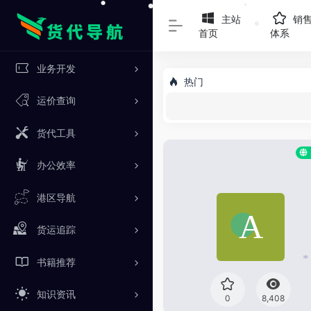
主站
销
•
•
首页
体系
•
•
业务开发
热门
运价查询
货代工具
办公效率
港区导航
货运追踪
书籍推荐
知识资讯
0
8,408