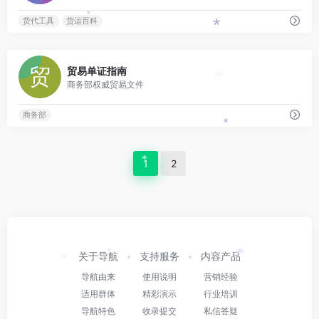
*
货代工具
货运百科
*
0
贸易单证指南
*
商务部权威贸易文件
商务部
*
*
1
2
*
关于导航
支持服务
内容产品
*
*
*
导航由来
使用说明
营销经验
适用群体
精彩演示
行业培训
导航特色
收录提交
私信答疑