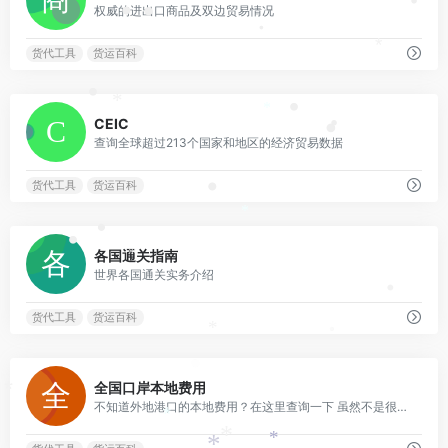
•
权威的进出口商品及双边贸易情况
•
•
•
•
*
货代工具
货运百科
•
*
•
0
*
CEIC
•
•
查询全球超过213个国家和地区的经济贸易数据
货代工具
货运百科
•
*
•
0
•
各国通关指南
*
世界各国通关实务介绍
•
货代工具
货运百科
*
•
0
全国口岸本地费用
*
不知道外地港口的本地费用？在这里查询一下 虽然不是很准确，但大抵有个概念
*
*
*