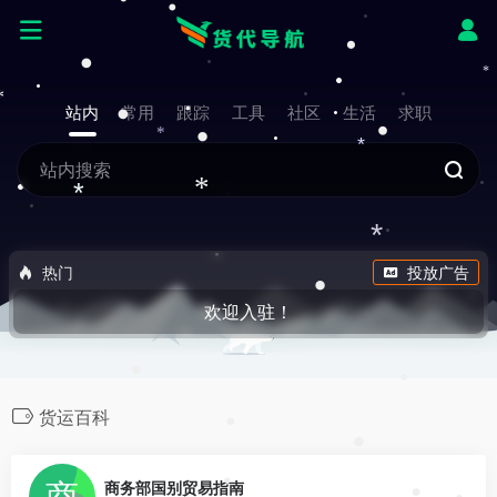
*
•
*
•
•
•
*
*
站内
常用
跟踪
工具
社区
生活
求职
•
•
•
•
*
*
*
*
*
热门
投放广告
•
欢迎入驻！
•
•
货运百科
•
•
0
商务部国别贸易指南
•