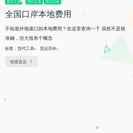
货代工具
货代工具
货运百科
•
•
•
全国口岸本地费用
*
•
•
*
•
•
不知道外地港口的本地费用？在这里查询一下 虽然不是很
*
*
准确，但大抵有个概念
标签：
货代工具
货运百科
•
链接直达
•
*
•
*