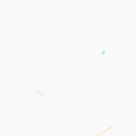
*
*
*
*
*