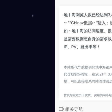
地中海浏览人数已经达到3,
*
""
Chinaz数据
"进入；
如：地中海的访问速度、搜
是需要根据您自身的需求以
IP、PV、跳出率等！
本站货代导航提供的地中海都
代导航实际控制，在2021年 
规，可以直接联系网站管理员
货代导航致力于优质、实用的网络站
相关导航