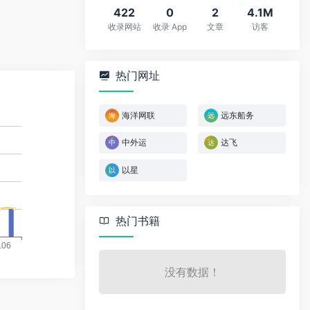
422
0
2
4.1M
收录网站
收录 App
文章
访客
*
热门网址
海洋网联
远东船务
中外运
达飞
以星
热门书籍
没有数据！