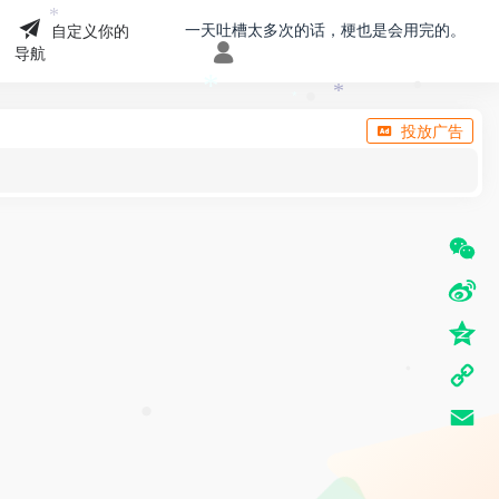
•
一天吐槽太多次的话，梗也是会用完的。
自定义你的
*
导航
*
*
•
投放广告
*
•
W
e
S
C
i
Q
h
n
z
C
a
a
•
o
o
•
t
E
W
n
p
m
e