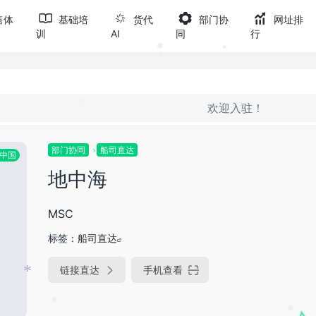
•
•
售体
基础培
货代
部门协
网址排
训
AI
同
行
*
•
•
欢迎入驻！
•
部门协同
船司直达
中国
地中海
MSC
标签：
船司直达
链接直达
手机查看
*