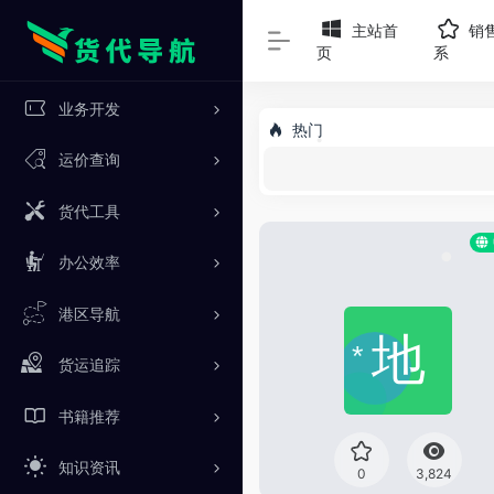
主站首
销
页
系
业务开发
热门
运价查询
•
货代工具
办公效率
•
港区导航
货运追踪
*
书籍推荐
知识资讯
0
3,824