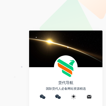
e
y
a
i
L
i
b
i
l
o
n
k
•
•
•
*
货代导航
•
国际货代人必备网站资源精选