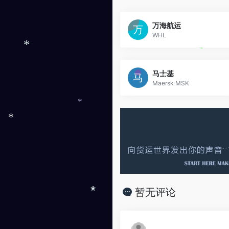
万海航运
WHL
*
马士基
Maersk MSK
*
*
*
暂无评论
*