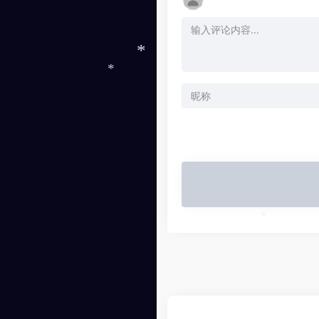
*
*
*