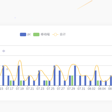
*
*
*
*