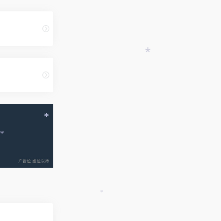
*
*
*
*