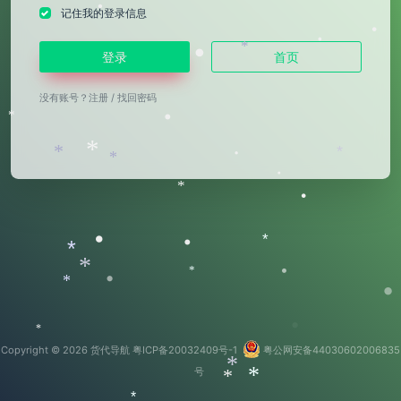
*
•
记住我的登录信息
•
•
•
*
登录
首页
没有账号？
注册
/
找回密码
*
•
*
*
*
•
*
•
*
•
•
*
•
*
*
*
•
•
*
•
*
Copyright © 2026
货代导航
粤ICP备20032409号-1
粤公网安备44030602006835
*
号
*
*