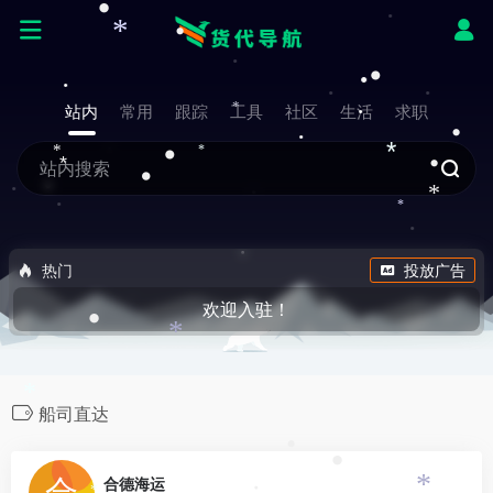
•
*
•
•
站内
常用
跟踪
工具
社区
生活
求职
*
•
•
*
*
*
•
*
•
*
*
热门
投放广告
欢迎入驻！
•
*
*
船司直达
•
•
0
合德海运