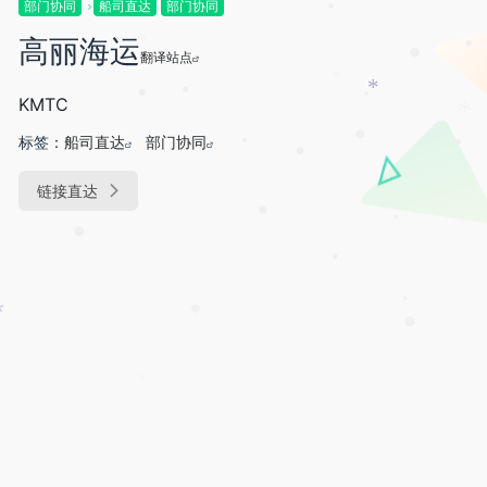
部门协同
船司直达
部门协同
*
•
高丽海运
*
翻译站点
•
•
*
*
KMTC
•
•
•
*
标签：
船司直达
部门协同
•
•
•
•
•
链接直达
•
•
•
•
•
•
•
•