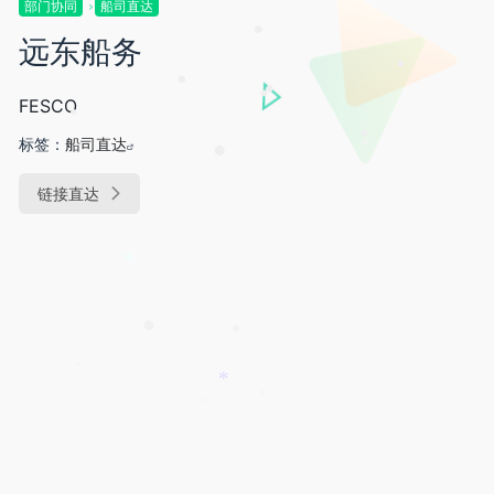
部门协同
船司直达
•
远东船务
•
•
•
FESCO
•
•
标签：
船司直达
•
•
*
链接直达
*
•
•
•
•
*