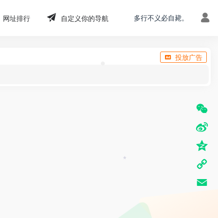
*
•
多行不义必自毙。
网址排行
自定义你的导航
投放广告
•
W
e
S
C
i
Q
h
n
*
z
C
a
a
o
o
t
E
W
n
p
m
e