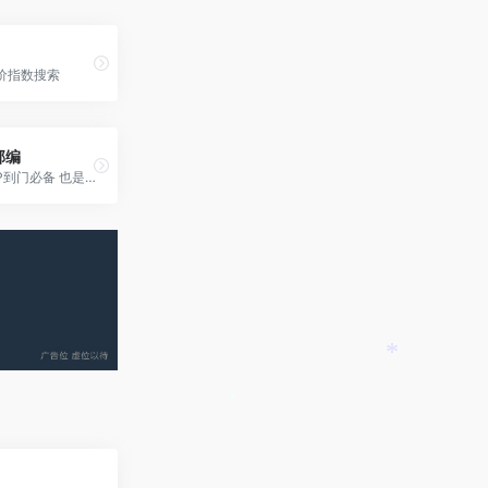
价指数搜索
邮编
做DDU,DDP到门必备 也是查询拖车费与到快递地址是否偏远的依据
*
*