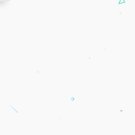
•
•
•
•
*
•
*
*