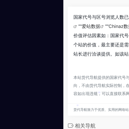
国家代号与区号浏览人数已
""
爱站数据
""
Chinaz
价值评估因素如：国家代号
个站的价值，最主要还是需
站长进行洽谈提供。如该站的
本站货代导航提供的国家代号
向，不由货代导航实际控制，在2
容如出现违规，可以直接联系
*
货代导航致力于优质、实用的网络站
*
相关导航