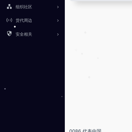
组织社区
货代周边
安全相关
•
•
*
•
•
•
*
0086 代表中国