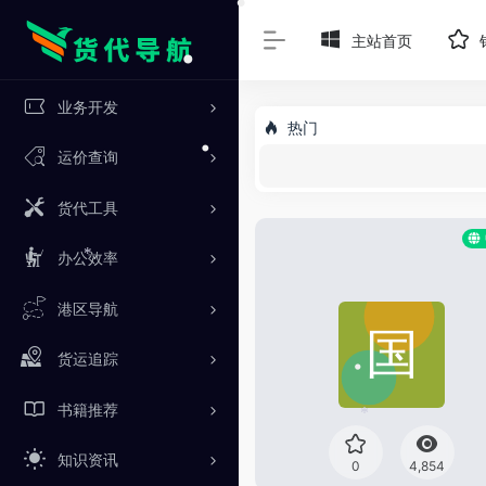
主站首页
•
•
业务开发
•
热门
运价查询
•
货代工具
办公效率
*
港区导航
货运追踪
书籍推荐
•
*
知识资讯
0
4,854