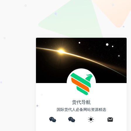
e
y
a
i
L
i
b
i
•
•
•
l
o
*
n
*
k
•
•
*
•
*
货代导航
国际货代人必备网站资源精选
*