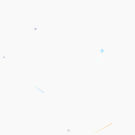
*
*
*
*