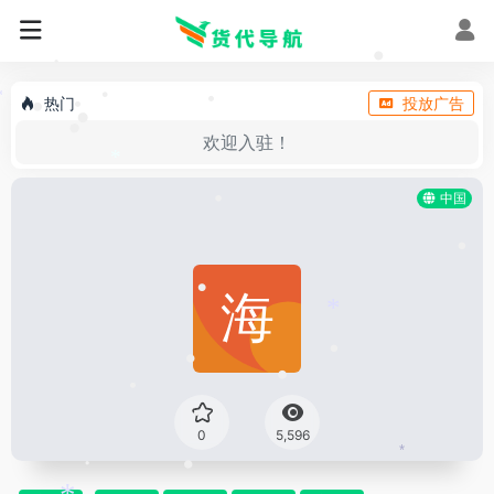
•
•
热门
投放广告
*
•
•
•
•
•
欢迎入驻！
•
*
中国
•
•
•
*
•
•
•
•
0
5,596
*
•
*
•
•