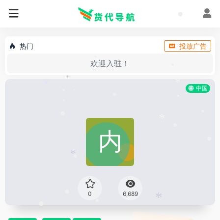
•
•
*
•
•
热门
投放广告
欢迎入驻！
•
•
*
中国
*
*
•
•
•
•
•
•
•
*
•
•
*
•
0
6,689
•
*
•
•