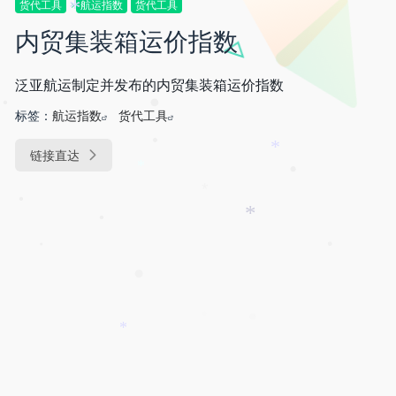
货代工具
航运指数
货代工具
*
内贸集装箱运价指数
泛亚航运制定并发布的内贸集装箱运价指数
•
标签：
航运指数
货代工具
•
•
链接直达
*
*
•
*
•
*
•
•
•
•
*