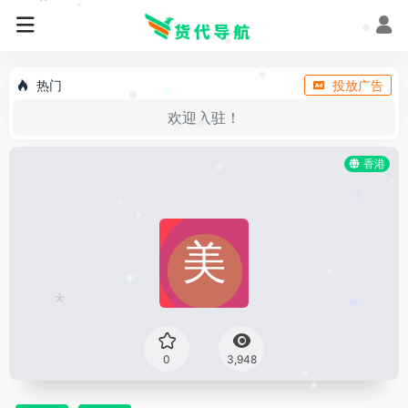
•
•
*
•
•
•
•
热门
投放广告
•
•
*
欢迎入驻！
•
香港
*
•
•
*
•
•
•
*
*
*
0
3,948
*
•
•