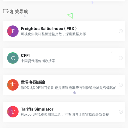
*
相关导航
*
*
*
Freightos Baltic Index ( FBX )
可视化集装箱整柜运输指数，深度数据支撑
CFFI
*
中国货代运价指数搜索
*
世界各国邮编
做DDU,DDP到门必备 也是查询拖车费与到快递地址是否偏远的依据
*
Tariffs Simulator
Flexport关税模拟测算工具，可查询与计算贸易战最新关税