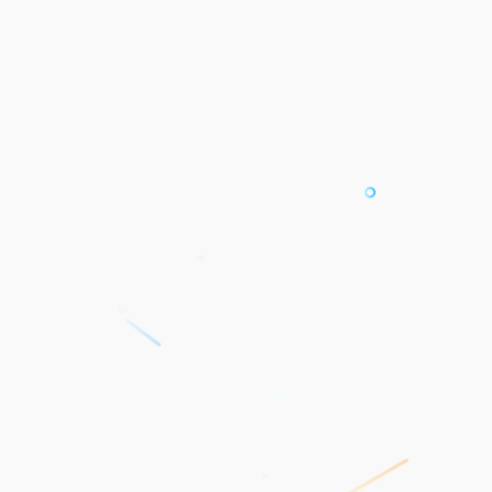
*
*
*
*