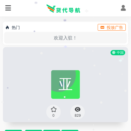
•
*
*
*
*
热门
投放广告
*
欢迎入驻！
*
中国
•
•
•
*
*
•
•
•
*
•
•
•
*
*
0
829
•
•
•