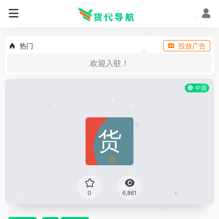
•
*
•
*
*
*
•
•
•
热门
投放广告
•
*
欢迎入驻！
*
中国
•
*
•
•
*
•
0
6,861
*
•