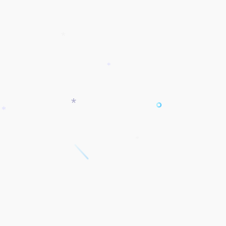
*
*
*
*
*