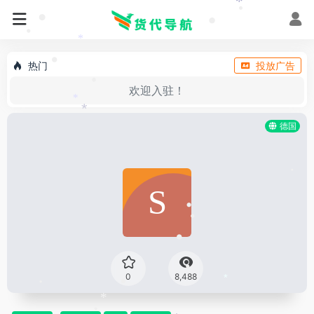
*
•
*
•
•
•
•
*
热门
投放广告
•
欢迎入驻！
•
*
*
德国
•
•
•
•
•
0
8,488
*
•
•
*