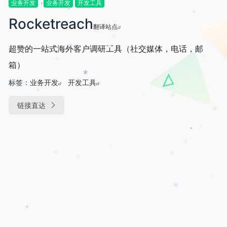
*
业务开发
业务开发
开发工具
*
Rocketreach
•
翻译站点
*
•
•
超赞的一站式海外客户调研工具（社交媒体，电话，邮
*
•
箱）
•
•
标签：
业务开发
开发工具
*
•
•
•
链接直达
•
*
•
•
•
•
•
•
*
*