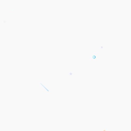
*
*
*
*