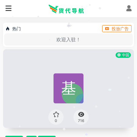
•
•
•
•
*
•
•
热门
投放广告
•
•
*
欢迎入驻！
•
中国
*
•
*
•
•
•
0
716
*
•
•
•