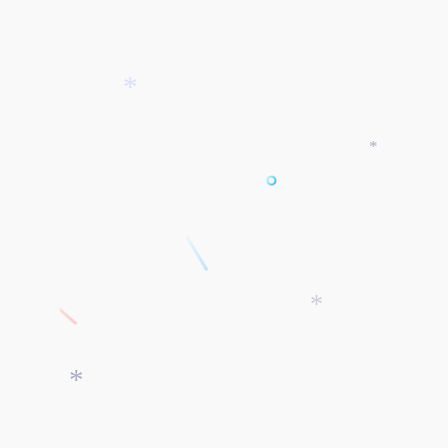
*
*
*
*