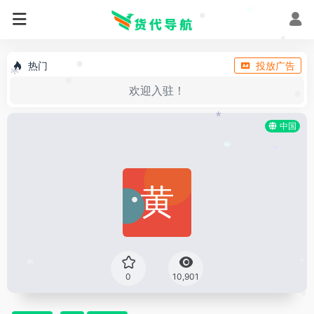
•
•
•
*
•
•
热门
投放广告
•
*
•
欢迎入驻！
•
*
中国
*
*
*
•
*
•
0
10,901
•