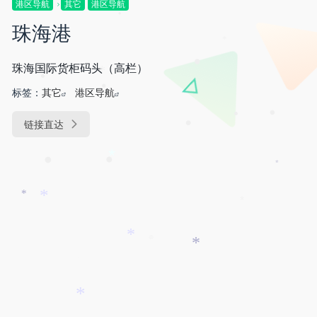
港区导航
其它
港区导航
珠海港
•
*
珠海国际货柜码头（高栏）
•
*
•
标签：
其它
港区导航
•
链接直达
•
•
•
•
*
•
*
*
*
*
*
•
*
*