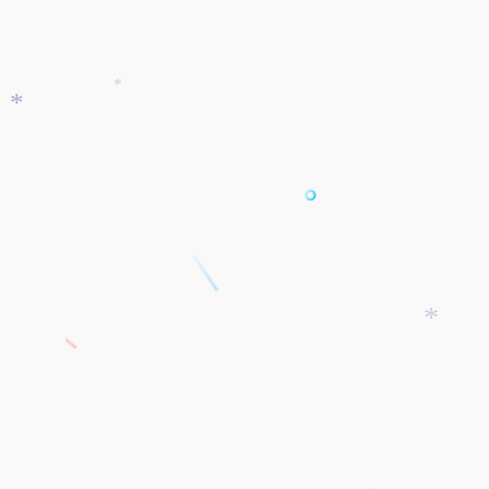
*
*
*