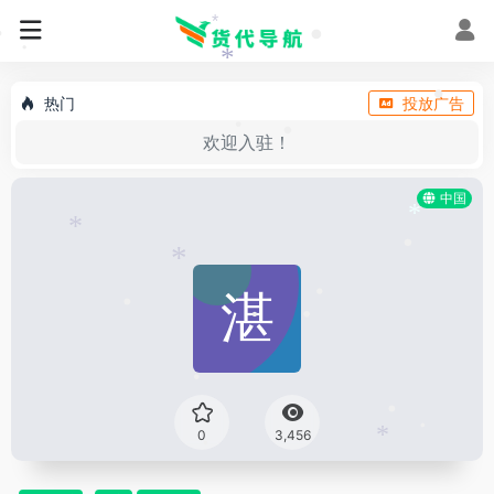
•
*
•
•
•
*
热门
投放广告
•
欢迎入驻！
•
•
中国
*
*
•
*
•
•
•
•
•
•
0
3,456
*
•
•