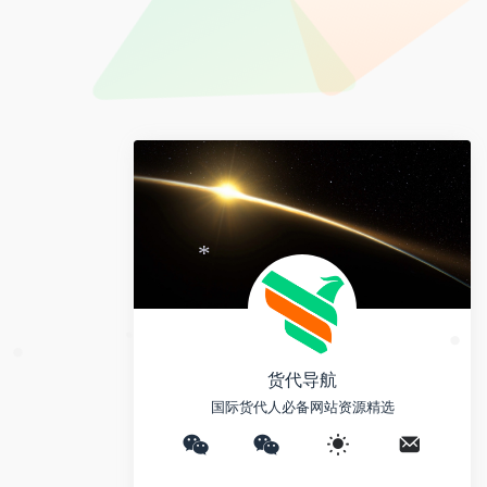
e
y
a
i
L
i
b
i
l
o
n
k
*
货代导航
•
国际货代人必备网站资源精选