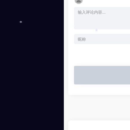
*
*
*