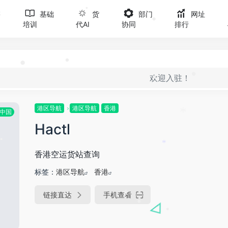
售
基础
货
部门
网址
培训
代AI
协同
排行
•
•
•
欢迎入驻！
•
•
•
港区导航
港区导航
香港
中国
Hactl
*
香港空运货站查询
*
标签：
港区导航
香港
链接直达
手机查看
*
•