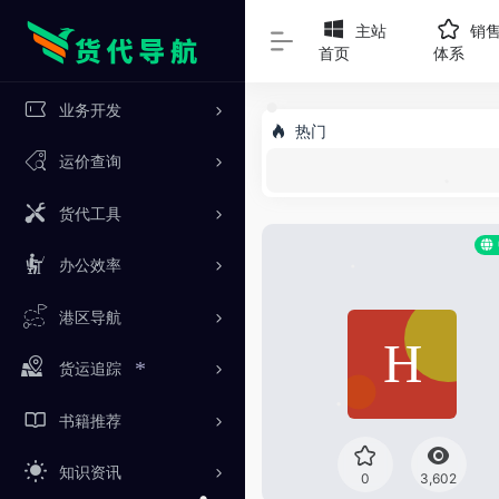
*
•
主站
销
首页
体系
业务开发
热门
•
运价查询
货代工具
•
办公效率
•
港区导航
•
货运追踪
*
书籍推荐
•
知识资讯
0
3,602