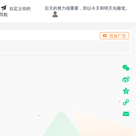
后天的努力很重要，所以今天和明天先睡觉。
自定义你的
•
导航
•
投放广告
W
e
S
C
i
Q
h
n
z
C
*
a
a
o
o
t
E
*
W
n
•
p
*
m
e