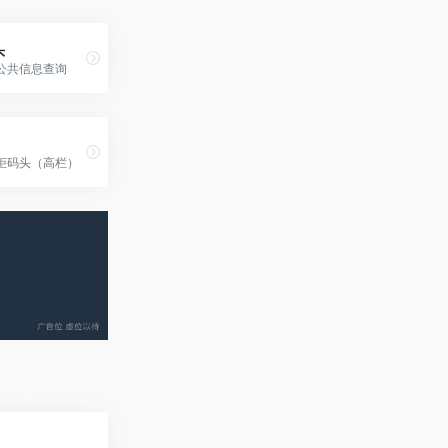
头
公共信息查询
柜码头（高栏）
*