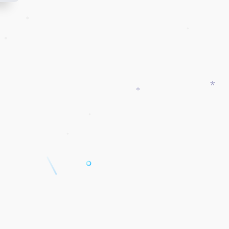
•
•
•
*
*
•
•
•