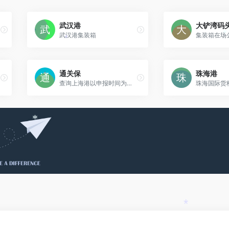
武汉港
大铲湾码
武汉港集装箱
集装箱在场
*
*
通关保
珠海港
查询上海港以申报时间为起始日期的3个月内的报关单数据
珠海国际货
*
*