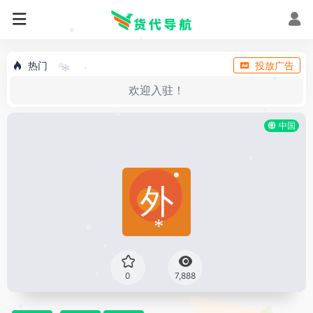
•
•
•
热门
投放广告
•
*
•
欢迎入驻！
•
•
中国
•
•
•
*
•
•
0
7,888
•