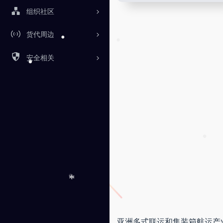
•
组织社区
货代周边
•
安全相关
•
•
•
*
亚洲多式联运和集装箱航运产