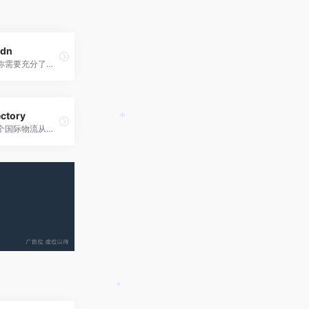
dn
做大客户，你需要充分了解客户履历、Title、人脉关系、同行竞争对手等，千万别只是用领英求职
ctory
我说这是每个国际物流从业者都知道的代理开发渠道，大家没意见吧？
*
*