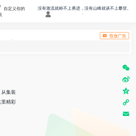
没有激流就称不上勇进，没有山峰就谈不上攀登。
自定义你的
航
•
•
投放广告
•
•
W
e
S
。从集装
C
i
Q
这里精彩
h
n
z
C
a
a
o
o
t
E
W
n
p
m
e