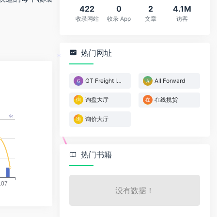
422
0
2
4.1M
收录网站
收录 App
文章
访客
热门网址
*
GT Freight Inquiry
All Forward
询盘大厅
在线揽货
询价大厅
*
热门书籍
没有数据！