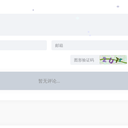
*
*
*
*
*
暂无评论...