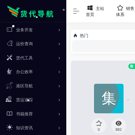
*
主站
销售
首页
体系
*
业务开发
•
热门
•
运价查询
货代工具
办公效率
港区导航
货运追踪
*
•
书籍推荐
知识资讯
0
882