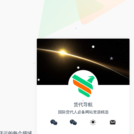
e
y
a
i
L
•
i
b
i
l
o
•
n
k
*
•
*
•
•
•
货代导航
*
国际货代人必备网站资源精选
联运的每个领域