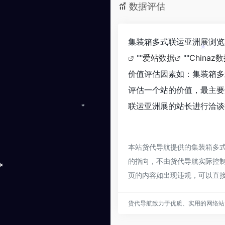
数据评估
集装箱多式联运亚洲展浏览
""
爱站数据
""
Chinaz
*
价值评估因素如：集装箱多
评估一个站的价值，最主要
联运亚洲展的站长进行洽谈
*
本站货代导航提供的集装箱多
的指向，不由货代导航实际控制，
页的内容如出现违规，可以直
*
货代导航致力于优质、实用的网络站