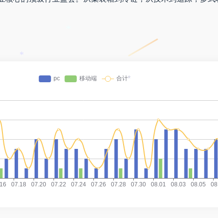
*
*
*