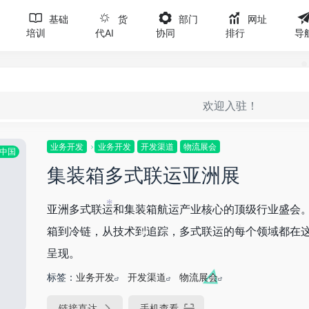
•
•
•
基础
货
部门
网址
培训
代AI
协同
排行
导
欢迎入驻！
业务开发
业务开发
开发渠道
物流展会
中国
集装箱多式联运亚洲展
亚洲多式联运和集装箱航运产业核心的顶级行业盛会
*
箱到冷链，从技术到追踪，多式联运的每个领域都在
•
呈现。
•
标签：
业务开发
开发渠道
物流展会
•
链接直达
手机查看