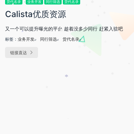
•
货代名录
业务开发
同行筛选
货代名录
•
•
Calista优质资源
•
•
*
•
•
又一个可以提升曝光的平台 趁着没多少同行 赶紧入驻吧
*
•
•
*
标签：
业务开发
同行筛选
货代名录
•
•
•
*
链接直达
*
•
•
•
•
*
•
*
*