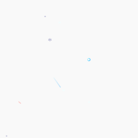
*
*
*
*
*