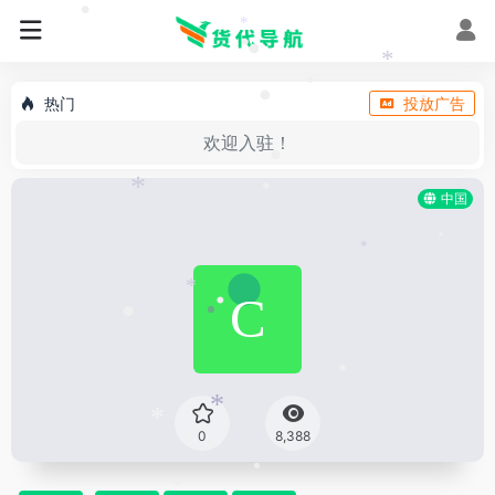
•
*
•
•
*
热门
投放广告
•
•
•
欢迎入驻！
•
中国
*
•
*
•
*
•
•
•
*
*
0
8,388
•