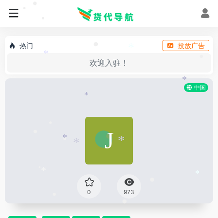
*
•
•
•
热门
投放广告
•
*
*
欢迎入驻！
•
*
中国
*
•
•
*
•
•
*
*
•
*
*
•
0
973
•
•