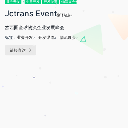
业务开发
业务开发
开发渠道
物流展会
•
•
Jctrans Event
•
翻译站点
•
•
•
杰西圈全球物流企业发展峰会
•
标签：
业务开发
开发渠道
物流展会
•
链接直达
*
•
•
•
•
•
•
•
*
•
*
*
*