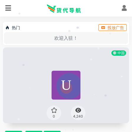
•
•
热门
投放广告
*
•
•
欢迎入驻！
中国
•
*
*
•
•
•
*
0
4,240
•