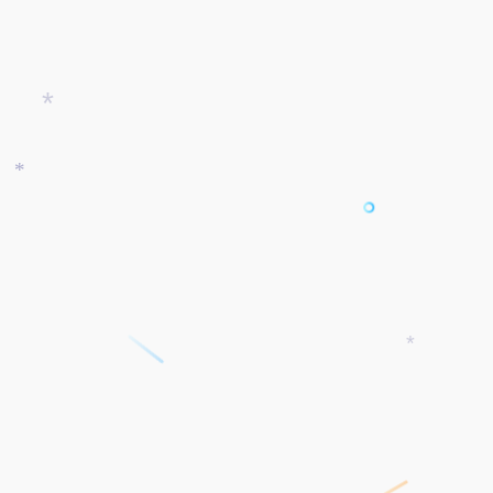
*
*
*
*