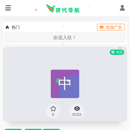
•
•
•
•
*
•
•
•
•
热门
投放广告
*
•
欢迎入驻！
•
中国
*
•
•
•
0
6,123