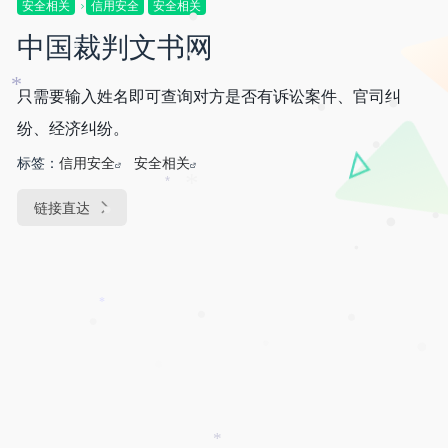
安全相关
信用安全
安全相关
•
中国裁判文书网
•
•
只需要输入姓名即可查询对方是否有诉讼案件、官司纠
*
•
•
纷、经济纠纷。
•
标签：
信用安全
安全相关
*
*
链接直达
•
•
•
•
*
•
•
•
•