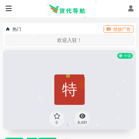
•
•
•
*
•
*
•
•
热门
投放广告
*
*
•
•
欢迎入驻！
中国
•
•
•
•
*
*
•
•
•
0
8,481
•
•
*