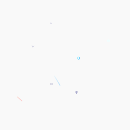
*
*
*
*
*