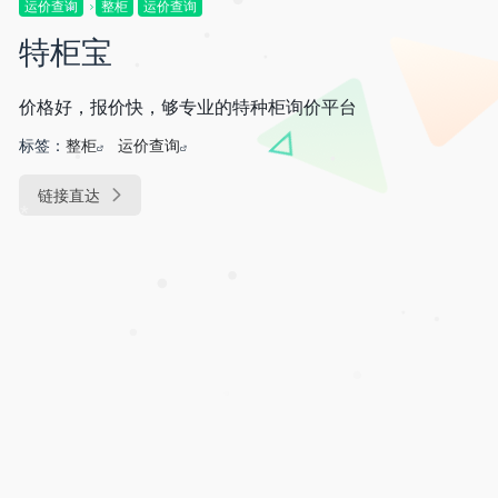
•
运价查询
整柜
运价查询
*
特柜宝
•
•
•
价格好，报价快，够专业的特种柜询价平台
标签：
整柜
运价查询
•
•
链接直达
*
•
•
•
•
•
•