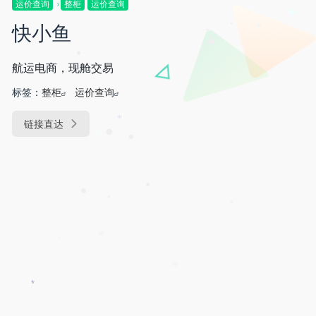
运价查询
整柜
运价查询
•
*
快小鱼
•
*
•
•
航运电商，现舱交易
•
标签：
整柜
运价查询
链接直达
*
•
*
•
•
•
•
•
•
•
*
*