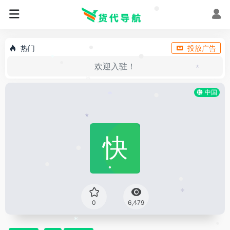
•
•
•
热门
投放广告
*
•
•
•
*
欢迎入驻！
•
*
*
中国
*
•
*
•
•
•
•
*
0
6,479
•
•
*