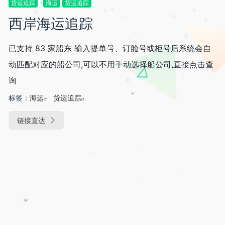
货运追踪
海运
货运追踪
•
•
•
西岸海运追踪
•
•
•
•
•
•
已支持 83 家船东 输入提单号、订舱号或柜号后系统会自
•
•
动匹配对应的船公司,可以不用手动选择船公司,直接点击查
询
•
•
标签：
海运
货运追踪
•
*
链接直达
*
*
•
*