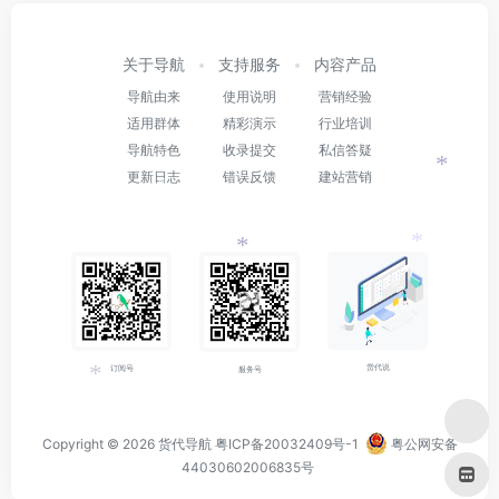
关于导航
支持服务
内容产品
导航由来
使用说明
营销经验
适用群体
精彩演示
行业培训
导航特色
收录提交
私信答疑
更新日志
错误反馈
建站营销
*
*
*
*
*
*
货代说
订阅号
服务号
*
Copyright © 2026
货代导航
粤ICP备20032409号-1
粤公网安备
44030602006835号