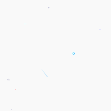
*
*
*
*
*