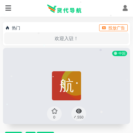
*
•
•
*
•
热门
投放广告
•
欢迎入驻！
•
•
*
中国
*
*
•
•
•
*
•
0
4,550
•