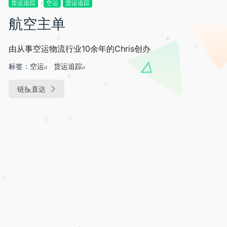
货运追踪
空运
货运追踪
•
航空主单
•
*
•
由从事空运物流行业10余年的Chris创办
•
•
•
•
标签：
空运
货运追踪
•
•
•
链接直达
•
•
*
•
•
•
*
•
*
•
*