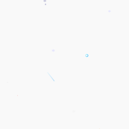
*
*
*
*
*
*