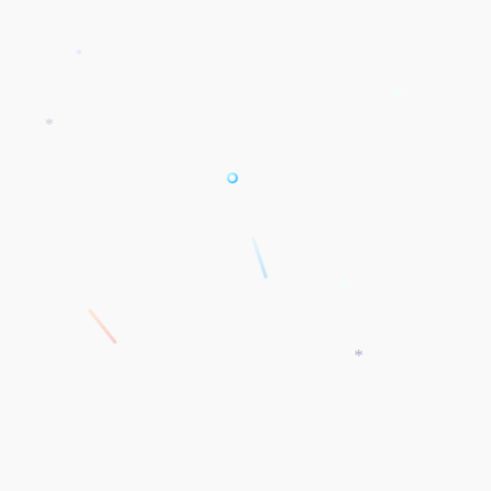
*
*
*
*
*