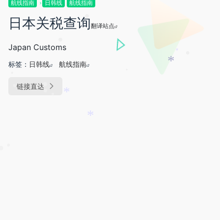
*
航线指南
日韩线
航线指南
日本关税查询
•
翻译站点
Japan Customs
•
*
•
标签：
日韩线
航线指南
*
•
•
链接直达
•
•
•
*
•
*
•
•