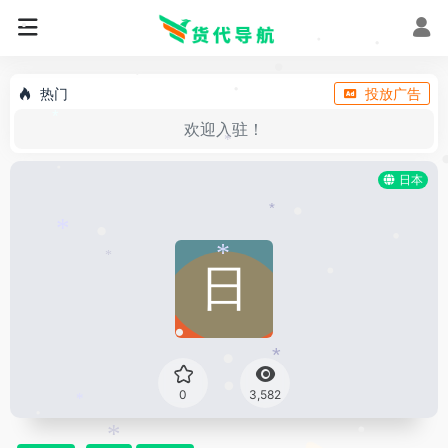
•
•
•
•
•
*
热门
投放广告
•
欢迎入驻！
*
*
日本
•
*
•
•
*
•
*
*
•
•
*
•
0
3,582
•
*
•
•