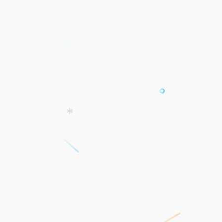
*
*
*
*