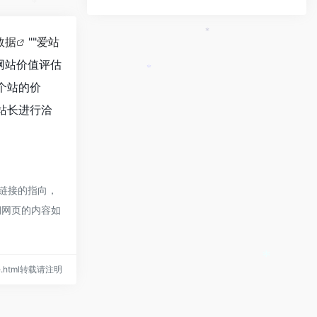
*
8数据
""
爱站
*
网站价值评估
*
一个站的价
的站长进行洽
部链接的指向，
期网页的内容如
rate.html转载请注明
*