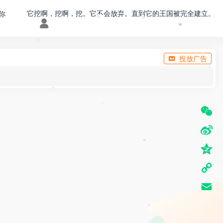
它挖啊，挖啊，挖。它不会放弃。直到它的王国被完全建立。
你
*
•
•
•
投放广告
•
•
•
W
e
S
*
C
i
Q
h
n
z
C
a
a
o
o
t
E
W
•
n
p
m
e