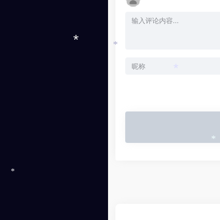
*
*
*
*
*