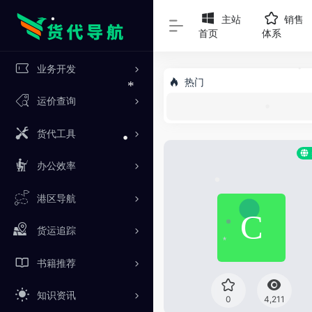
*
主站
销售
首页
体系
•
业务开发
热门
运价查询
*
货代工具
•
办公效率
•
港区导航
•
货运追踪
*
书籍推荐
知识资讯
0
4,211