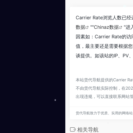
Carrier Rate浏览人
*
数据
""
Chinaz数据
"
因素如：Carrier R
值，最主要还是需要根据您自
谈提供。如该站的IP、PV
本站货代导航提供的Carrie
不由货代导航实际控制，在202
出现违规，可以直接联系网站
*
货代导航致力于优质、实用的网络站
相关导航
*