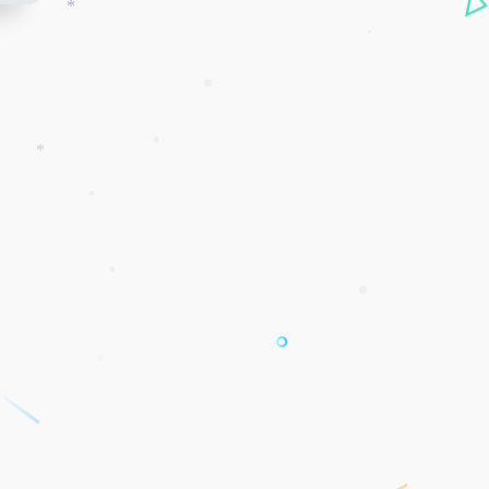
*
*
•
•
*
•
•
•
•