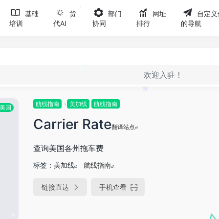
•
基础
货
部门
网址
自定义
培训
代AI
协同
排行
的导航
•
欢迎入驻！
•
*
航线指南
美加线
航线指南
美国
*
Carrier Rate
翻译站点
查询美国各州拖车费
标签：
美加线
航线指南
链接直达
手机查看