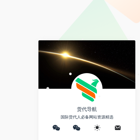
e
•
y
a
i
L
i
b
i
l
o
n
k
•
•
•
•
•
货代导航
国际货代人必备网站资源精选