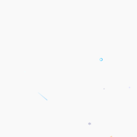
*
*
*
*