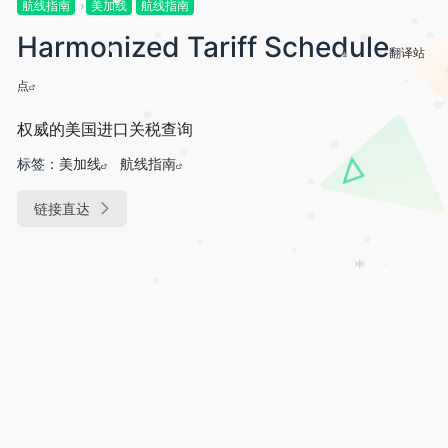
航线指南
美加线
航线指南
•
*
•
Harmonized Tariff Schedule
*
•
•
翻译站
•
•
*
点
•
•
•
•
•
权威的美国进口关税查询
*
•
标签：
美加线
航线指南
•
•
链接直达
•
•
•
•
•
*
•
*