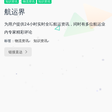
知识资讯
物流资讯
知识资讯
航运界
•
为用户提供24小时实时全球航运资讯，同时有多位航运业
•
•
内专家精彩评论
•
•
标签：
物流资讯
知识资讯
•
•
*
•
链接直达
•
•
•
*
•
•
•
•
•
*
•
•
*
*
•
•
*
*