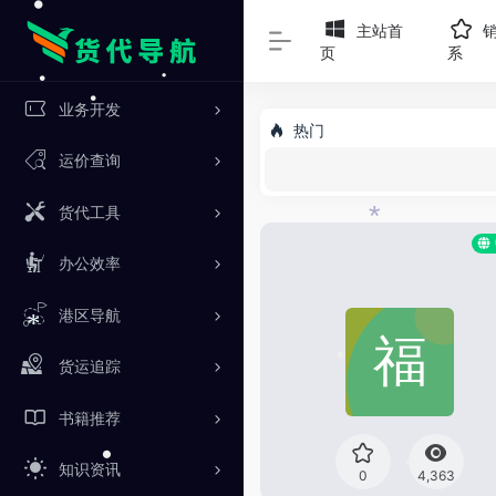
主站首
页
系
•
业务开发
热门
•
•
运价查询
•
货代工具
*
办公效率
港区导航
*
货运追踪
•
书籍推荐
知识资讯
0
4,363