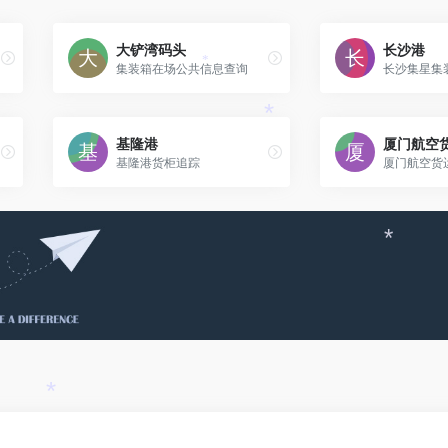
大铲湾码头
长沙港
集装箱在场公共信息查询
长沙集星集
*
基隆港
厦门航空
*
基隆港货柜追踪
*
*