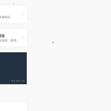
*
装箱码头
货运
厦门航空货运追踪、航班动态、运价查询、服务电话
*
*
*
*