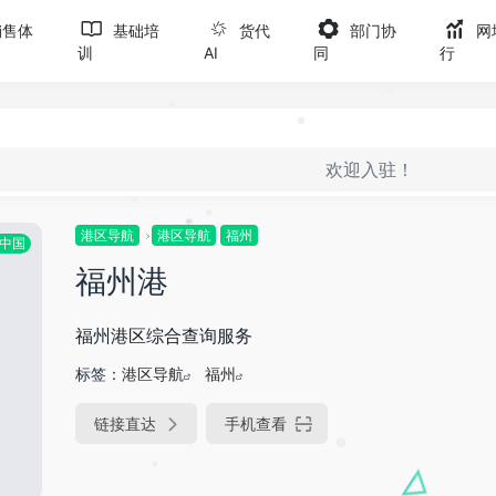
销售体
基础培
货代
部门协
网
*
训
AI
同
行
•
•
欢迎入驻！
•
港区导航
港区导航
福州
中国
*
•
福州港
•
福州港区综合查询服务
标签：
港区导航
福州
链接直达
手机查看
•