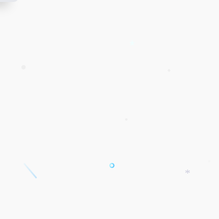
•
*
•
•
•
*