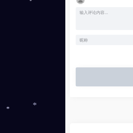
*
*
*