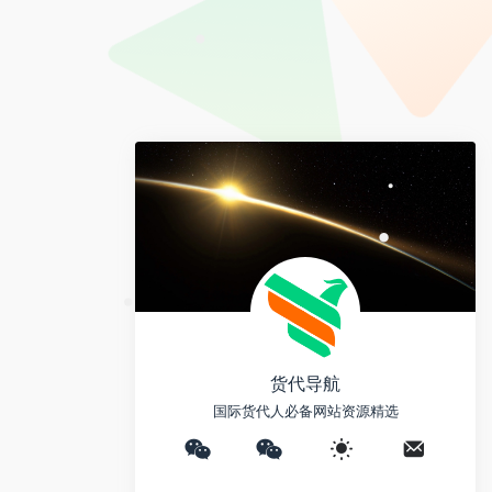
e
*
y
a
i
L
i
b
i
•
l
o
n
k
•
•
•
货代导航
国际货代人必备网站资源精选