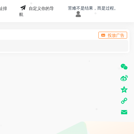
苦难不是结果，而是过程。
址排
自定义你的导
航
•
•
投放广告
W
•
*
e
S
C
i
Q
h
n
z
C
a
a
o
o
t
E
W
n
•
p
m
e