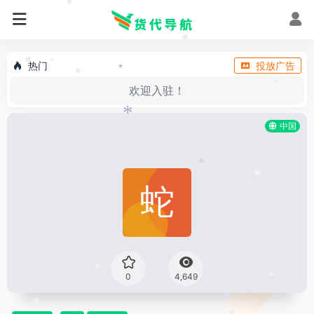
•
•
•
•
热门
投放广告
•
•
*
•
欢迎入驻！
•
*
中国
*
*
0
4,649
•
•
*
*