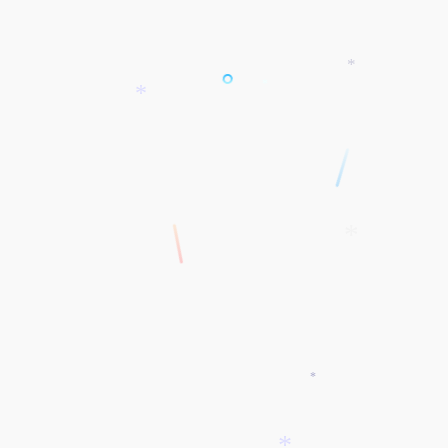
*
*
*
*
*