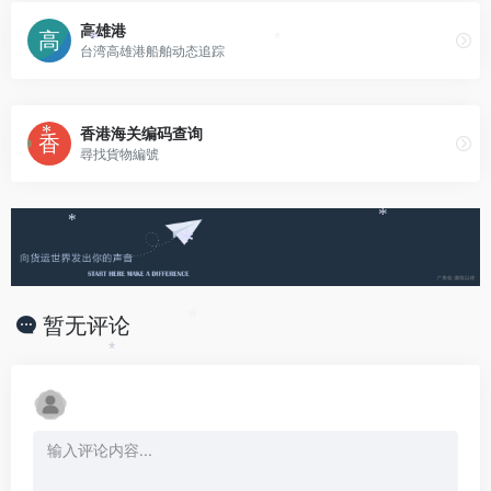
高雄港
台湾高雄港船舶动态追踪
*
*
香港海关编码查询
*
尋找貨物編號
*
*
*
暂无评论
*
*