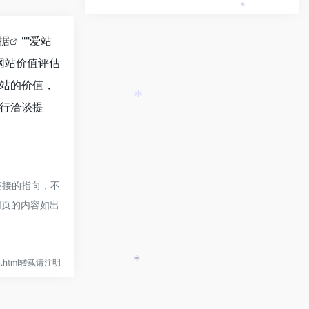
*
数据
""
爱站
网站价值评估
站的价值，
行洽谈提
*
链接的指向，不
网页的内容如出
ign.html转载请注明
*