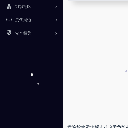
•
组织社区
•
•
•
货代周边
安全相关
*
•
•
危险货物运输标志/1-9类危险