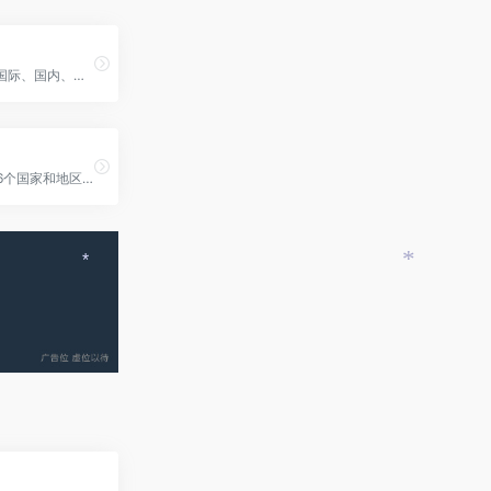
货运险覆盖国际、国内、海陆空,费率低至0.02%,0免赔,秒出保单,客服一对一全程协助
获取全球216个国家和地区的企业信用管理服务
*
*