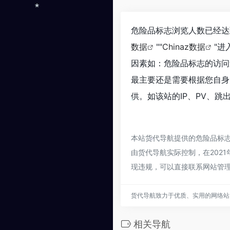
*
危险品标志浏览人数已经达到
数据
""
Chinaz数据
"
因素如：危险品标志的访问
最主要还是需要根据您自身
供。如该站的IP、PV、跳
*
本站货代导航提供的危险品标
由货代导航实际控制，在2021
*
现违规，可以直接联系网站管
货代导航致力于优质、实用的网络站
相关导航