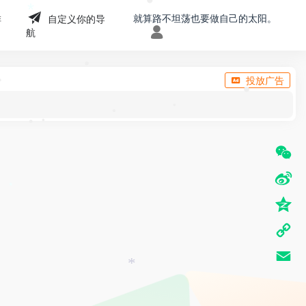
就算路不坦荡也要做自己的太阳。
排
自定义你的导
•
•
*
航
投放广告
•
•
•
•
•
•
•
W
e
S
*
C
i
Q
h
n
z
C
a
a
o
o
t
E
W
*
n
p
m
e