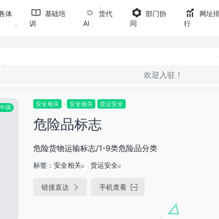
售体
基础培
货代
部门协
网址
训
AI
同
行
•
•
欢迎入驻！
•
安全相关
安全相关
货运安全
中国
危险品标志
危险货物运输标志/1-9类危险品分类
标签：
安全相关
货运安全
链接直达
手机查看
*
•