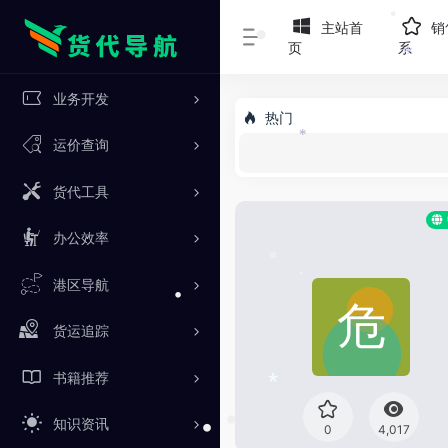
主站首
销
页
系
•
•
*
业务开发
热门
运价查询
*
货代工具
办公效率
港区导航
•
•
•
货运追踪
书籍推荐
*
知识资讯
0
4,017