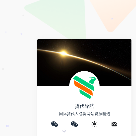
e
y
a
i
L
i
b
i
l
o
•
*
n
k
*
*
货代导航
国际货代人必备网站资源精选