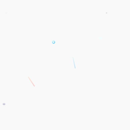
*
*
*
*