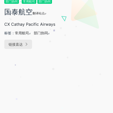
•
部门协同
常用航司
部门协同
•
国泰航空
•
翻译站点
•
•
•
CX Cathay Pacific Airways
•
标签：
常用航司
部门协同
•
*
•
•
链接直达
•
•
*
•
•
•
*
*