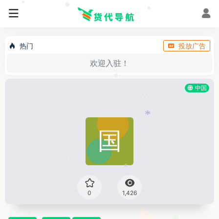
•
•
•
•
•
•
热门
投放广告
•
欢迎入驻！
•
•
中国
•
•
*
•
*
0
1,426