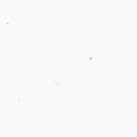
*
*
*
*
*
*
*