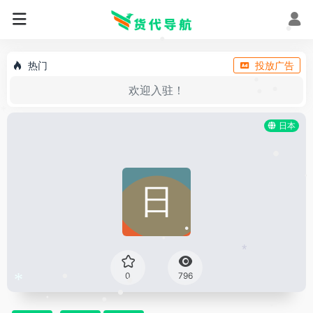
•
•
•
热门
投放广告
•
欢迎入驻！
•
•
*
日本
•
•
•
•
*
0
796
•
*
•
•
•