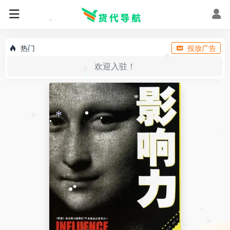
•
•
热门
投放广告
•
欢迎入驻！
*
*
•
*
*
•
*
*
•
•
*
•
•
•
*
•
•
•