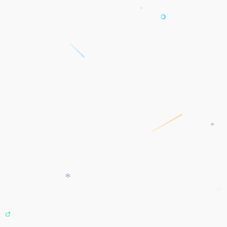
*
*
*
*
*