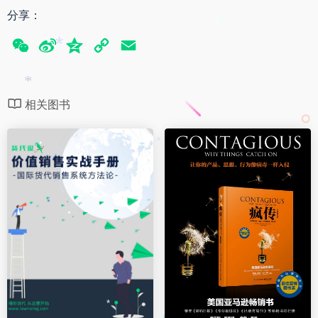
分享：
*
W
S
Q
C
E
*
e
i
z
o
m
C
n
o
p
a
*
相关图书
h
a
n
y
i
a
W
e
L
l
*
t
e
i
i
n
b
k
o
*
*