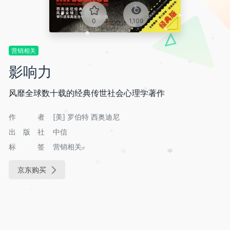
•
•
*
0
1,109
•
•
•
•
营销相关
•
•
影响力
•
•
•
风靡全球数十载的经典传世社会心理学著作
•
作者
[美] 罗伯特 西奥迪尼
•
出版社
中信
•
标签
营销相关
•
*
京东购买
•
*