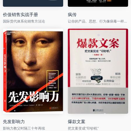
价值销售实战手册
疯传
国际货代体系化销售方法论
让你的产品、思想、行为像病毒一样入侵
*
*
*
*
*
*
先发影响力
爆款文案
影响力教父时隔三十年再续
把文案变成“印钞机”