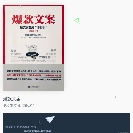
*
*
*
爆款文案
*
*
把文案变成“印钞机”