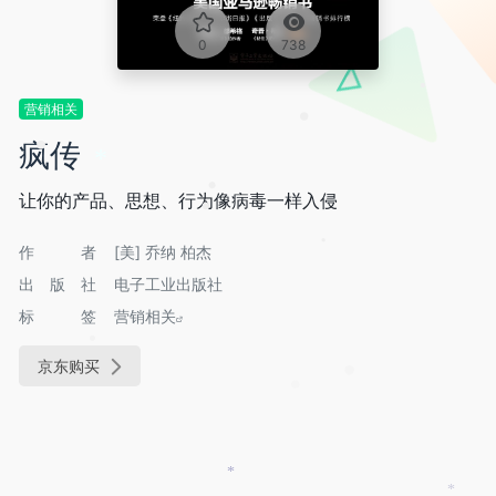
•
•
•
0
738
营销相关
•
•
疯传
•
*
•
让你的产品、思想、行为像病毒一样入侵
•
作者
[美] 乔纳 柏杰
•
出版社
电子工业出版社
标签
营销相关
•
京东购买
•
•
*