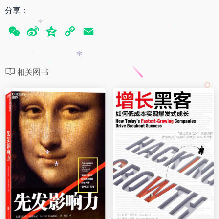
分享：
*
W
S
Q
C
E
*
e
i
z
o
m
C
n
o
p
a
*
*
相关图书
*
h
a
n
y
i
a
W
e
L
l
t
e
i
i
n
b
k
o
*
*
*