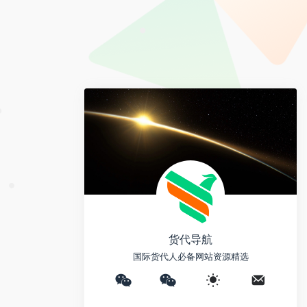
e
y
a
i
L
i
b
i
l
o
•
n
k
货代导航
国际货代人必备网站资源精选