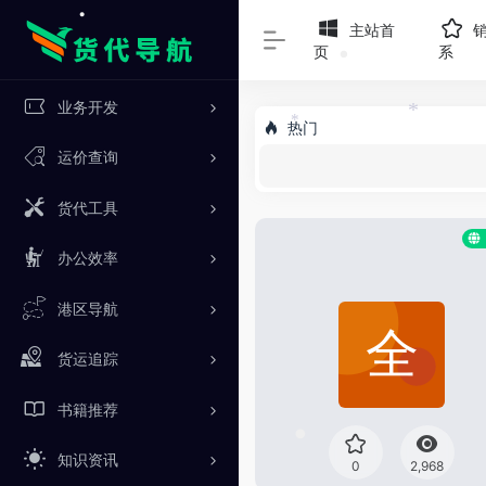
主站首
页
系
•
•
业务开发
热门
*
*
运价查询
货代工具
办公效率
港区导航
货运追踪
书籍推荐
知识资讯
0
2,968