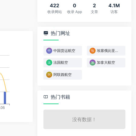
422
0
2
4.1M
收录网站
收录 App
文章
访客
热门网址
*
中国货运航空
埃塞俄比亚航空
*
法国航空
加拿大航空
阿联酋航空
热门书籍
没有数据！