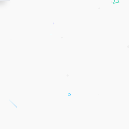
•
•
*
*
•
•
•
•