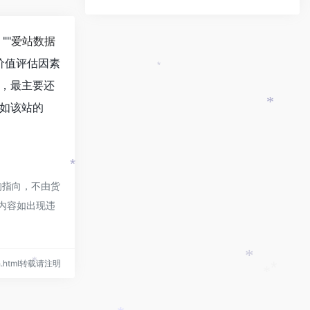
""
爱站数据
价值评估因素
*
，最主要还
如该站的
*
*
的指向，不由货
的内容如出现违
/nh.html转载请注明
*
*
*
*