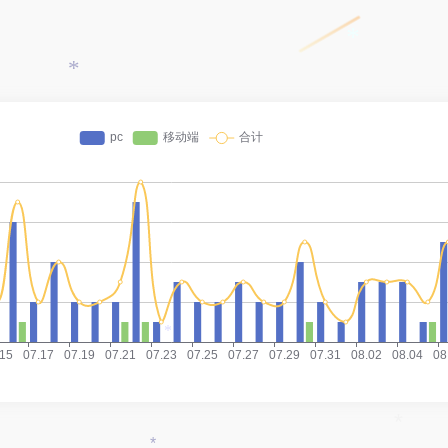
*
*
*