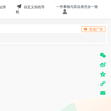
•
一件事物与其自身完全一致
址排
自定义你的导
•
•
航
•
•
投放广告
*
•
W
e
S
C
i
Q
h
n
z
C
a
•
a
o
•
o
t
E
W
n
p
•
m
e