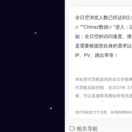
全日空浏览人数已经达到2,
*
""
Chinaz数据
"进入；
如：全日空的访问速度、搜
*
是需要根据您自身的需求以
IP、PV、跳出率等！
本站货代导航提供的全日空都
代导航实际控制，在2021年 
规，可以直接联系网站管理员
*
货代导航致力于优质、实用的网络站
*
相关导航