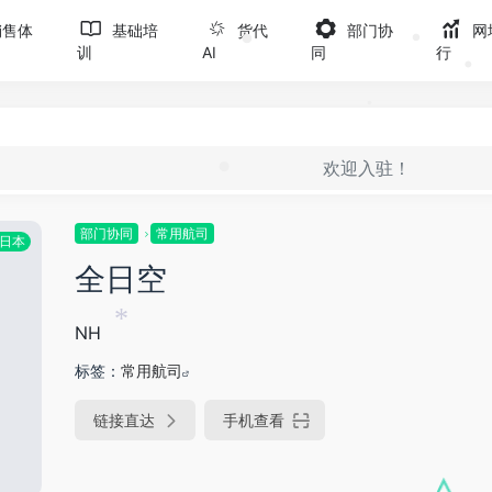
销售体
基础培
货代
部门协
网
训
AI
同
行
•
•
欢迎入驻！
•
•
部门协同
常用航司
日本
全日空
NH
*
标签：
常用航司
链接直达
手机查看