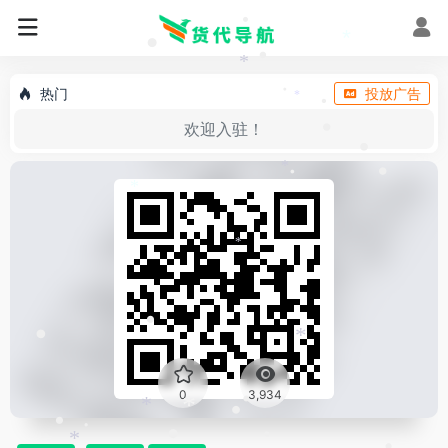
•
•
*
•
*
*
•
热门
投放广告
*
•
•
欢迎入驻！
•
•
*
•
•
*
*
•
•
*
0
3,934
*
•
*
•
•