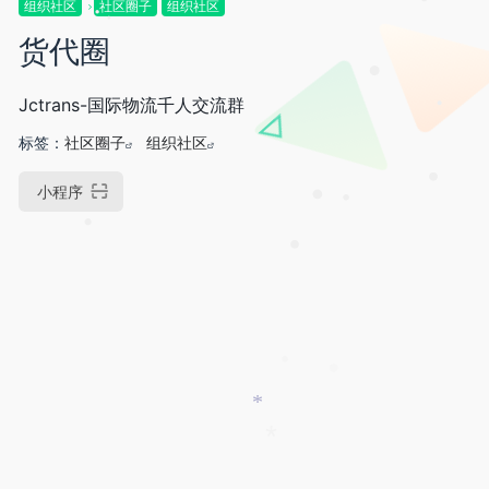
•
•
•
*
组织社区
社区圈子
组织社区
•
•
货代圈
•
•
Jctrans-国际物流千人交流群
•
标签：
社区圈子
组织社区
小程序
•
•
•
•
•
•
•
*
*