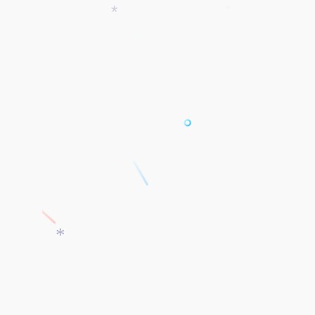
*
*
*
*
*